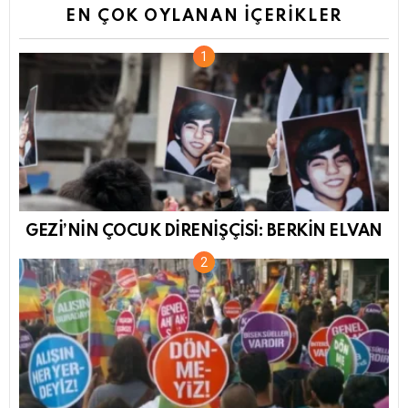
EN ÇOK OYLANAN İÇERIKLER
GEZİ’NİN ÇOCUK DİRENİŞÇİSİ: BERKİN ELVAN