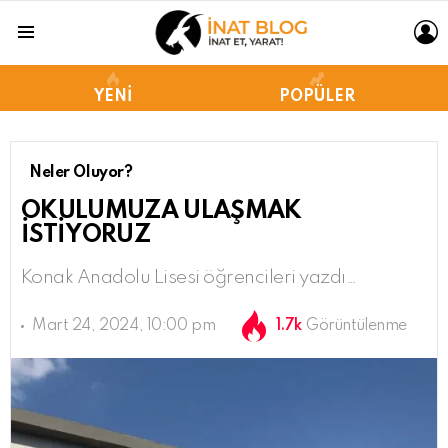
L
Menu
YENI
POPÜLER
Neler Oluyor?
OKULUMUZA ULAŞMAK
İSTİYORUZ
Konak Anadolu Lisesi öğrencileri yazdı…
Mart 24, 2024, 10:00 pm
1.7k
Görüntülenme