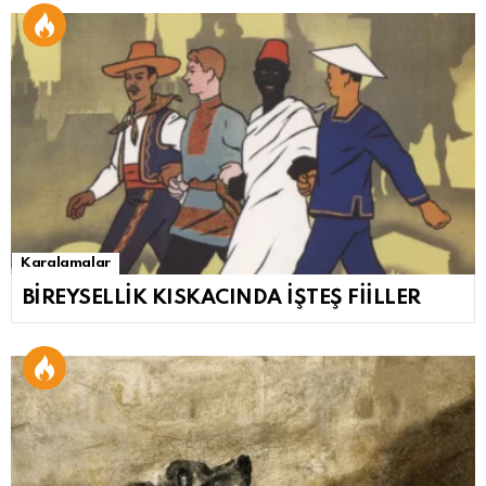
Karalamalar
BİREYSELLİK KISKACINDA İŞTEŞ FİİLLER