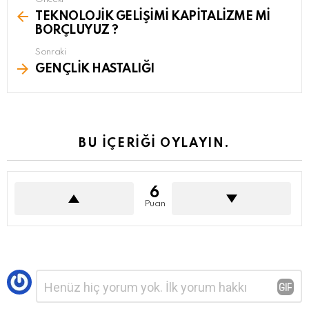
See
more
TEKNOLOJİK GELİŞİMİ KAPİTALİZME Mİ
BORÇLUYUZ ?
Sonraki
GENÇLİK HASTALIĞI
BU İÇERİĞİ OYLAYIN.
6
Puan
Bir
Yorum
*
yanıt
yazın