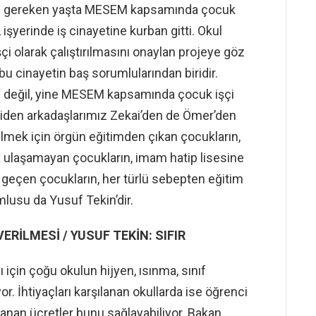
ası gereken yaşta MESEM kapsamında çocuk
 işyerinde iş cinayetine kurban gitti. Okul
çi olarak çalıştırılmasını onaylan projeye göz
u cinayetin baş sorumlularından biridir.
n değil, yine MESEM kapsamında çocuk işçi
 giden arkadaşlarımız Zekai’den de Ömer’den
lmek için örgün eğitimden çıkan çocukların,
a ulaşamayan çocukların, imam hatip lisesine
ye geçen çocukların, her türlü sebepten eğitim
lusu da Yusuf Tekin’dir.
RİLMESİ / YUSUF TEKİN: SIFIR
 için çoğu okulun hijyen, ısınma, sınıf
yor. İhtiyaçları karşılanan okullarda ise öğrenci
oplanan ücretler bunu sağlayabiliyor. Bakan