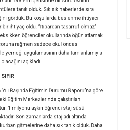
adı. Dönem içerisinde bir sürü okulun
lere tanık olduk. Sık sık haberlerde sıra
ğini gördük. Bu koşullarda beslenme ihtiyacı
 bir ihtiyaç oldu. ‘‘İtibardan tasarruf olmaz’’
ü eksikken öğrenciler okullarında öğün atlamak
 soruna rağmen sadece okul öncesi
 öğle yemeği uygulamasının daha tam anlamıyla
olacağını açıkladı.
 SIFIR
m Yılı Başında Eğitimin Durumu Raporu’’na göre
ki Eğitim Merkezlerinde çalıştırılan
tür. 1 milyonu aşkın öğrenci staj süsü
aktadır. Son zamanlarda staj adı altında
ne kurban gitmelerine daha sık tanık olduk. Daha