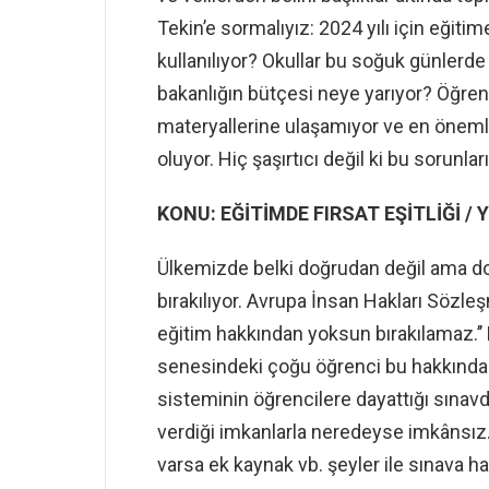
Tekin’e sormalıyız: 2024 yılı için eğitim
kullanılıyor? Okullar bu soğuk günlerd
bakanlığın bütçesi neye yarıyor? Öğrenci
materyallerine ulaşamıyor ve en önemli
oluyor. Hiç şaşırtıcı değil ki bu sorunl
KONU: EĞİTİMDE FIRSAT EŞİTLİĞİ / Y
Ülkemizde belki doğrudan değil ama do
bırakılıyor. Avrupa İnsan Hakları Sözle
eğitim hakkından yoksun bırakılamaz.’’ 
senesindeki çoğu öğrenci bu hakkından 
sisteminin öğrencilere dayattığı sınavd
verdiği imkanlarla neredeyse imkânsız.
varsa ek kaynak vb. şeyler ile sınava ha