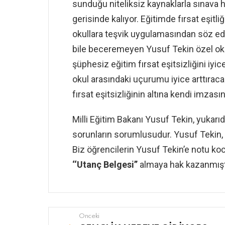
sunduğu niteliksiz kaynaklarla sınava 
gerisinde kalıyor. Eğitimde fırsat eşit
okullara teşvik uygulamasından söz edi
bile beceremeyen Yusuf Tekin özel oku
şüphesiz eğitim fırsat eşitsizliğini iyic
okul arasındaki uçurumu iyice arttıraca
fırsat eşitsizliğinin altına kendi imzasın
Milli Eğitim Bakanı Yusuf Tekin, yuka
sorunların sorumlusudur. Yusuf Tekin,
Biz öğrencilerin Yusuf Tekin’e notu ko
‘‘Utanç Belgesi’’
almaya hak kazanmışt
Önceki
See