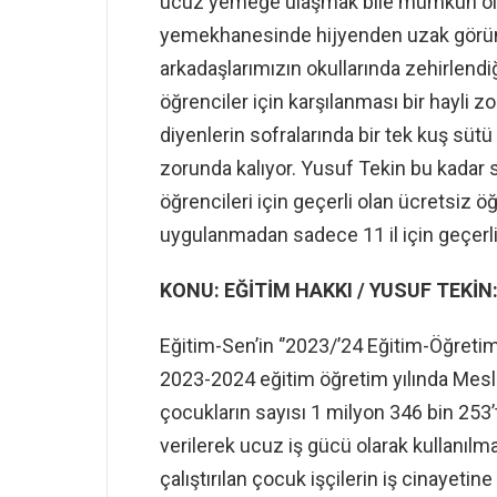
ucuz yemeğe ulaşmak bile mümkün olm
yemekhanesinde hijyenden uzak görüntü
arkadaşlarımızın okullarında zehirlendi
öğrenciler için karşılanması bir hayli zor
diyenlerin sofralarında bir tek kuş süt
zorunda kalıyor. Yusuf Tekin bu kadar
öğrencileri için geçerli olan ücretsiz
uygulanmadan sadece 11 il için geçerli 
KONU: EĞİTİM HAKKI / YUSUF TEKİN:
Eğitim-Sen’in ‘’2023/’24 Eğitim-Öğreti
2023-2024 eğitim öğretim yılında Mesle
çocukların sayısı 1 milyon 346 bin 253’
verilerek ucuz iş gücü olarak kullanılm
çalıştırılan çocuk işçilerin iş cinayeti