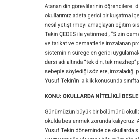
Atanan din görevlilerinin öğrencilere ‘‘
okullarımız adeta gerici bir kuşatma içer
nesil yetiştirmeyi amaçlayan eğitim s
Tekin ÇEDES ile yetinmedi, ‘‘Sizin cemaa
ve tarikat ve cemaatlerle imzalanan pro
sisteminin süregelen gerici uygulamala
dersi adı altında ‘‘tek din, tek mezhep
sebeple söylediği sözlere, imzaladığı 
Yusuf Tekin’in laiklik konusunda sınıft
KONU: OKULLARDA NİTELİKLİ BESLEN
Günümüzün büyük bir bölümünü okullar
okulda beslenmek zorunda kalıyoruz. 
Yusuf Tekin döneminde de okullarda sağl