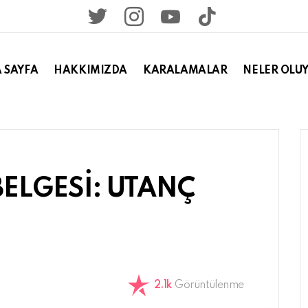
twitter
instagram
youtube
tiktok
 SAYFA
HAKKIMIZDA
KARALAMALAR
NELER OLU
BELGESİ: UTANÇ
2.1k
Görüntülenme