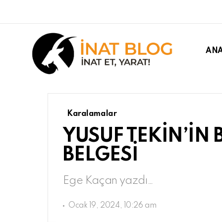
ANA
Karalamalar
YUSUF TEKİN’İN 
BELGESİ
Ege Kaçan yazdı…
Ocak 19, 2024, 10:26 am