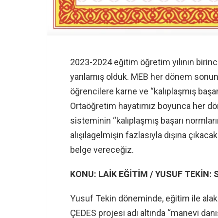
2023-2024 eğitim öğretim yılının birinc
yarılamış olduk. MEB her dönem sonu
öğrencilere karne ve ‘‘kalıplaşmış başar
Ortaöğretim hayatımız boyunca her dö
sisteminin ‘‘kalıplaşmış başarı normları
alışılagelmişin fazlasıyla dışına çıkacak
belge vereceğiz.
KONU: LAİK EĞİTİM / YUSUF TEKİN: S
Yusuf Tekin döneminde, eğitim ile ala
ÇEDES projesi adı altında ‘‘manevi danış