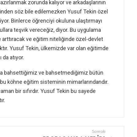
hazırlanmak zorunda kalıyor ve arkadaşlarının
liğinden söz bile edilemezken Yusuf Tekin özel
yor. Binlerce öğrenciyi okuluna ulaştırmayı
llara teşvik vereceğiz, diyor. Bu uygulama
e arttıracak ve eğitim niteliğinde özel-devlet
ktır. Yusuf Tekin, ülkemizde var olan eğitimde
ı da atıyor.
rıda bahsettiğimiz ve bahsetmediğimiz bütün
 bu köhne eğitim sisteminin mimarlarındandır.
caman bir sıfırdır. Yusuf Tekin bu sayede
ır.
Sonraki