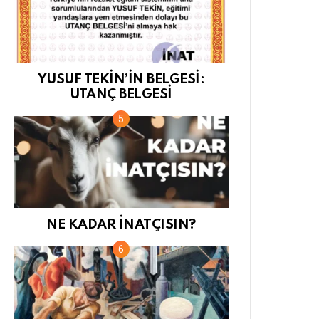
YUSUF TEKİN’İN BELGESİ:
UTANÇ BELGESİ
NE KADAR İNATÇISIN?