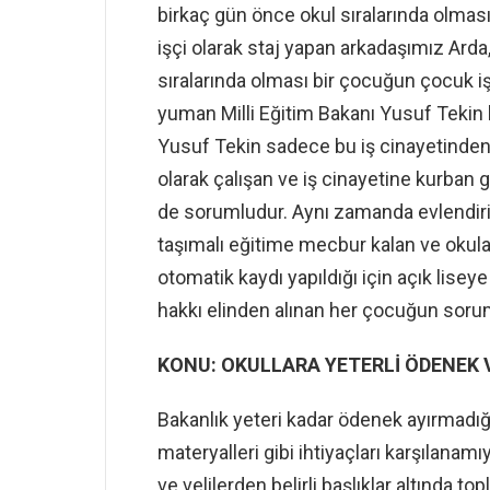
birkaç gün önce okul sıralarında olm
işçi olarak staj yapan arkadaşımız Arda,
sıralarında olması bir çocuğun çocuk iş
yuman Milli Eğitim Bakanı Yusuf Tekin b
Yusuf Tekin sadece bu iş cinayetinde
olarak çalışan ve iş cinayetine kurban
de sorumludur. Aynı zamanda evlendiri
taşımalı eğitime mecbur kalan ve okul
otomatik kaydı yapıldığı için açık lise
hakkı elinden alınan her çocuğun sorum
KONU: OKULLARA YETERLİ ÖDENEK VE
Bakanlık yeteri kadar ödenek ayırmadığı
materyalleri gibi ihtiyaçları karşılanamı
ve velilerden belirli başlıklar altında t