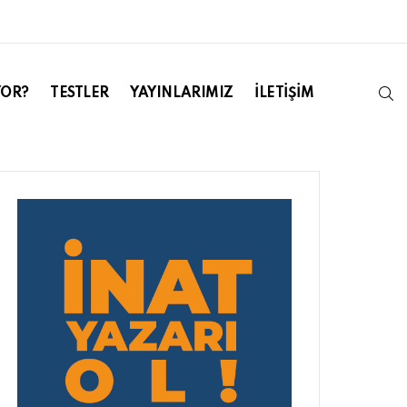
S
YOR?
TESTLER
YAYINLARIMIZ
İLETIŞIM