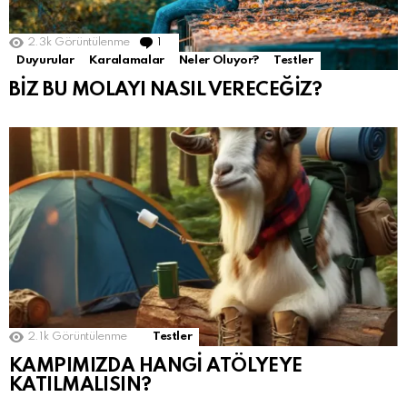
2.3k
Görüntülenme
1
Yorum
Var
Duyurular
Karalamalar
Neler Oluyor?
Testler
BİZ BU MOLAYI NASIL VERECEĞİZ?
2.1k
Görüntülenme
Testler
KAMPIMIZDA HANGİ ATÖLYEYE
KATILMALISIN?