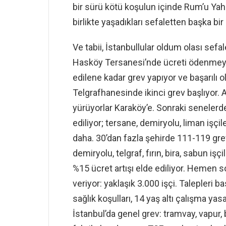
bir sürü kötü koşulun içinde Rum’u Yahu
birlikte yaşadıkları sefaletten başka bi
Ve tabii, İstanbullular oldum olası sefal
Hasköy Tersanesi’nde ücreti ödenmeyen o
edilene kadar grev yapıyor ve başarılı ol
Telgrafhanesinde ikinci grev başlıyor. Ar
yürüyorlar Karaköy’e. Sonraki senelerde
ediliyor; tersane, demiryolu, liman işçil
daha. 30’dan fazla şehirde 111-119 grev
demiryolu, telgraf, fırın, bira, sabun işç
%15 ücret artışı elde ediliyor. Hemen s
veriyor: yaklaşık 3.000 işçi. Talepleri bas
sağlık koşulları, 14 yaş altı çalışma yas
İstanbul’da genel grev: tramvay, vapur,