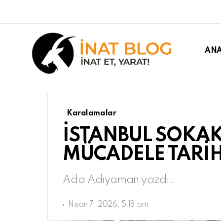
ANA
Karalamalar
İSTANBUL SOKA
MÜCADELE TARİH
Ada Adıyaman yazdı…
Nisan 7, 2026, 5:18 pm