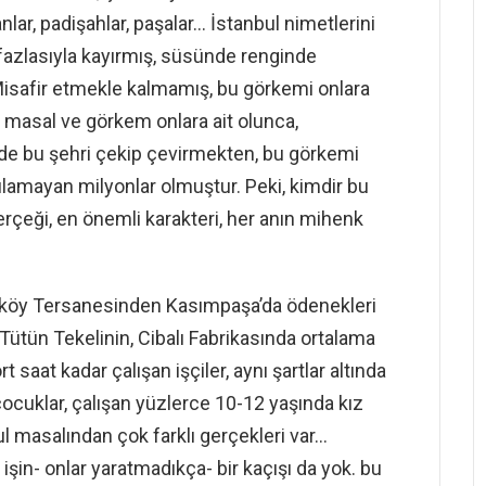
anlar, padişahlar, paşalar… İstanbul nimetlerini
 fazlasıyla kayırmış, süsünde renginde
Misafir etmekle kalmamış, bu görkemi onlara
 masal ve görkem onlara ait olunca,
e de bu şehri çekip çevirmekten, bu görkemi
lamayan milyonlar olmuştur. Peki, kimdir bu
rçeği, en önemli karakteri, her anın mihenk
asköy Tersanesinden Kasımpaşa’da ödenekleri
ütün Tekelinin, Cibalı Fabrikasında ortalama
aat kadar çalışan işçiler, aynı şartlar altında
ocuklar, çalışan yüzlerce 10-12 yaşında kız
l masalından çok farklı gerçekleri var…
 işin- onlar yaratmadıkça- bir kaçışı da yok. bu