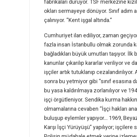
fabrikaları duruyor. TSF merkezine kızıl
okları sermayeye dönüyor. Sınıf adım 
çalınıyor. “Kent işgal altında.”
Cumhuriyet ilan ediliyor, zaman geçiyor, 
fazla insan İstanbullu olmak zorunda kal
bağladıkları büyük umutları taşıyor. İlk
kanunlar çıkarılıp kararlar veriliyor ve 
işçiler artık tutuklanıp cezalandırılıyor
sonra bu yetmiyor gibi “sınıf esasına d
bu yasa kaldırılmaya zorlanılıyor ve 19
işçi örgütleniyor. Sendika kurma hakkını
olmamalarına cevaben “İşçi hakları ana
buluşup eylemler yapıyor… 1969, Beya
Karşı İşçi Yürüyüşü” yapılıyor; işçilere s
Polisin müdahale etmek yerine izlemesi