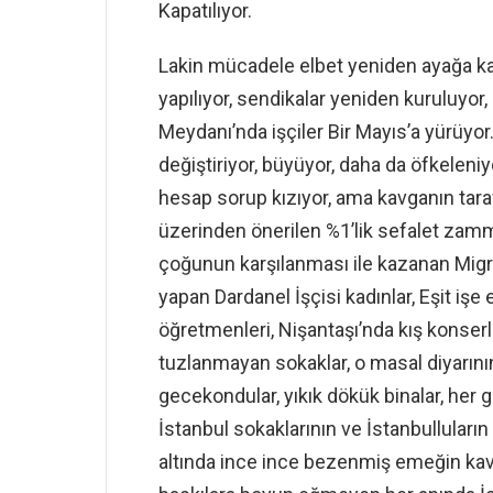
Kapatılıyor.
Lakin mücadele elbet yeniden ayağa kal
yapılıyor, sendikalar yeniden kuruluyor
Meydanı’nda işçiler Bir Mayıs’a yürüyor
değiştiriyor, büyüyor, daha da öfkeleni
hesap sorup kızıyor, ama kavganın taraf
üzerinden önerilen %1’lik sefalet zamm
çoğunun karşılanması ile kazanan Migro
yapan Dardanel İşçisi kadınlar, Eşit işe 
öğretmenleri, Nişantaşı’nda kış konserl
tuzlanmayan sokaklar, o masal diyarının
gecekondular, yıkık dökük binalar, her 
İstanbul sokaklarının ve İstanbulluları
altında ince ince bezenmiş emeğin kav