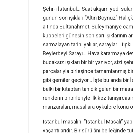
Şehr-i İstanbul… Saat akşam yedi suları
günün son ışıkları “Altın Boynuz” Hali
altında Sultanahmet, Süleymaniye camil
kubbeleri güneşin son sarı ışıklarının a
sarmalayan tarihi yalılar, saraylar… tıpk
Beylerbeyi Sarayı… Hava kararmaya dev
bucaksız ışıkları bir bir yanıyor, sizi şe
parçalarıyla birleşince tamamlanmış bir
gibi gemiler geçiyor… İşte bu anda bir 
belki bir kitaptan tanıdık gelen bir masa
renklerin birbirleriyle ilk kez tanışırcas
manzaraları, masallara öykülere konu ol
İstanbul masalını “İstanbul Masalı” yapa
yaşantılarıdır. Bir sürü ânı belleğinde t