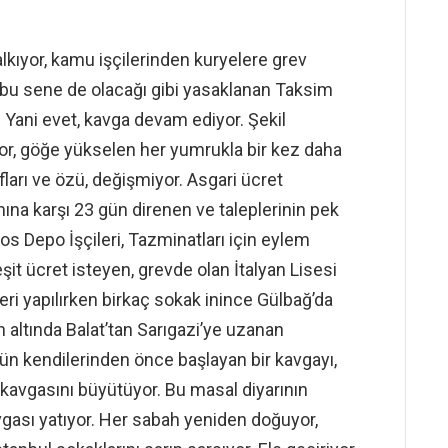
kıyor, kamu işçilerinden kuryelere grev
, bu sene de olacağı gibi yasaklanan Taksim
. Yani evet, kavga devam ediyor. Şekil
yor, göğe yükselen her yumrukla bir kez daha
ları ve özü, değişmiyor. Asgari ücret
ına karşı 23 gün direnen ve taleplerinin pek
s Depo İşçileri, Tazminatları için eylem
eşit ücret isteyen, grevde olan İtalyan Lisesi
eri yapılırken birkaç sokak inince Gülbağ’da
 altında Balat’tan Sarıgazi’ye uzanan
gün kendilerinden önce başlayan bir kavgayı,
n kavgasını büyütüyor. Bu masal diyarının
gası yatıyor. Her sabah yeniden doğuyor,