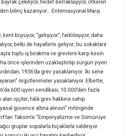
 bayrak çekiliyor, hedef berraklaşıyor, öfkenin
adım bilinç kazanıyor… Enternasyonal Marşı
kent büyüyor, “gelişiyor”, farklılaşıyor, daha
ıyor, belki de hayallerle geliyor; bu sokaklara
 başta toplu iş bırakma ve grevlere karşı kesin
daha önce işlerinden uzaklaştırılıp sürgün yiyen
. Ardından, 1936’da grev yasaklanıyor. İki sene
ayanan” örgütlenmeler yasaklanıyor. Elbette,
46’da 600 işyeri sendikası, 10.000’den fazla
 alan işçiler, hâlâ grev hakkına sahip
yasal güvence altına alınsın” mitinginde
zıt’tan Taksim’e “Emperyalizme ve Sömürüye
ağcı gruplar sopalarla bıçaklarla saldırıyor.
 sonucu iki işçi hayatını kaybediyor.