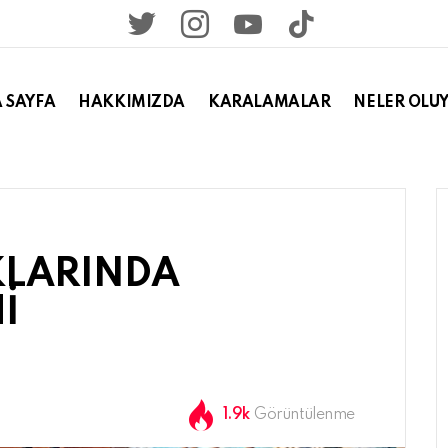
twitter
instagram
youtube
tiktok
 SAYFA
HAKKIMIZDA
KARALAMALAR
NELER OLU
KLARINDA
İ
1.9k
Görüntülenme