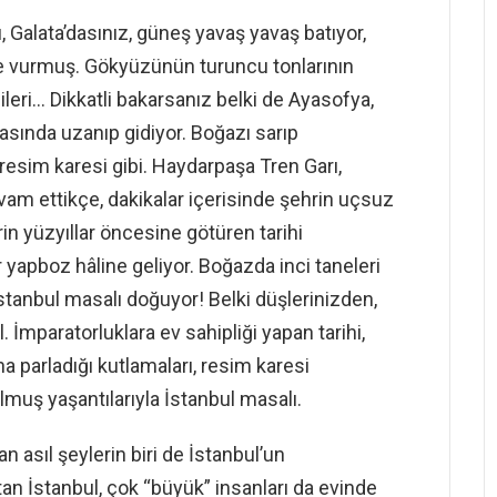
, Galata’dasınız, güneş yavaş yavaş batıyor,
ç’e vurmuş. Gökyüzünün turuncu tonlarının
eri… Dikkatli bakarsanız belki de Ayasofya,
rasında uzanıp gidiyor. Boğazı sarıp
ı resim karesi gibi. Haydarpaşa Tren Garı,
am ettikçe, dakikalar içerisinde şehrin uçsuz
hrin yüzyıllar öncesine götüren tarihi
 yapboz hâline geliyor. Boğazda inci taneleri
İstanbul masalı doğuyor! Belki düşlerinizden,
l. İmparatorluklara ev sahipliği yapan tarihi,
ına parladığı kutlamaları, resim karesi
muş yaşantılarıyla İstanbul masalı.
n asıl şeylerin biri de İstanbul’un
utan İstanbul, çok “büyük” insanları da evinde