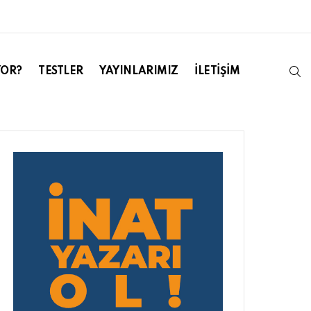
S
YOR?
TESTLER
YAYINLARIMIZ
İLETIŞIM