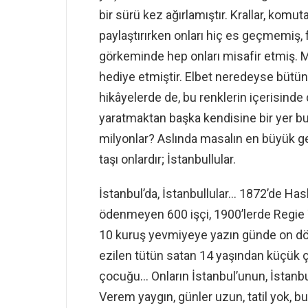
bir sürü kez ağırlamıştır. Krallar, komut
paylaştırırken onları hiç es geçmemiş,
görkeminde hep onları misafir etmiş. 
hediye etmiştir. Elbet neredeyse bütün
hikâyelerde de, bu renklerin içerisind
yaratmaktan başka kendisine bir yer bu
milyonlar? Aslında masalın en büyük ge
taşı onlardır; İstanbullular.
İstanbul’da, İstanbullular… 1872’de H
ödenmeyen 600 işçi, 1900’lerde Regie T
10 kuruş yevmiyeye yazın günde on dört s
ezilen tütün satan 14 yaşından küçük ç
çocuğu… Onların İstanbul’unun, İstanbu
Verem yaygın, günler uzun, tatil yok, bu