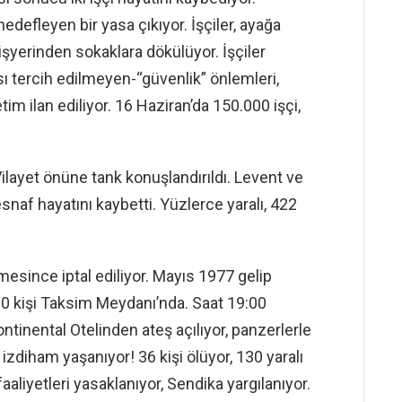
edefleyen bir yasa çıkıyor. İşçiler, ayağa
 işyerinden sokaklara dökülüyor. İşçiler
 tercih edilmeyen-“güvenlik” önlemleri,
tim ilan ediliyor. 16 Haziran’da 150.000 işçi,
 Vilayet önüne tank konuşlandırıldı. Levent ve
 esnaf hayatını kaybetti. Yüzlerce yaralı, 422
since iptal ediliyor. Mayıs 1977 gelip
00 kişi Taksim Meydanı’nda. Saat 19:00
ontinental Otelinden ateş açılıyor, panzerlerle
zdiham yaşanıyor! 36 kişi ölüyor, 130 yaralı
faaliyetleri yasaklanıyor, Sendika yargılanıyor.