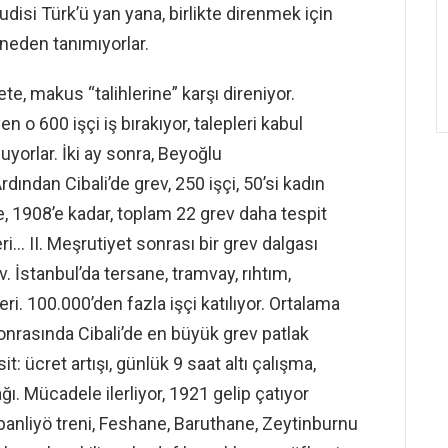
disi Türk’ü yan yana, birlikte direnmek için
r neden tanımıyorlar.
ete, makus “talihlerine” karşı direniyor.
 600 işçi iş bırakıyor, talepleri kabul
uyorlar. İki ay sonra, Beyoğlu
dından Cibali’de grev, 250 işçi, 50’si kadın
, 1908’e kadar, toplam 22 grev daha tespit
eri… II. Meşrutiyet sonrası bir grev dalgası
. İstanbul’da tersane, tramvay, rıhtım,
ileri. 100.000’den fazla işçi katılıyor. Ortalama
onrasında Cibali’de en büyük grev patlak
it: ücret artışı, günlük 9 saat altı çalışma,
ağı. Mücadele ilerliyor, 1921 gelip çatıyor
 banliyö treni, Feshane, Baruthane, Zeytinburnu