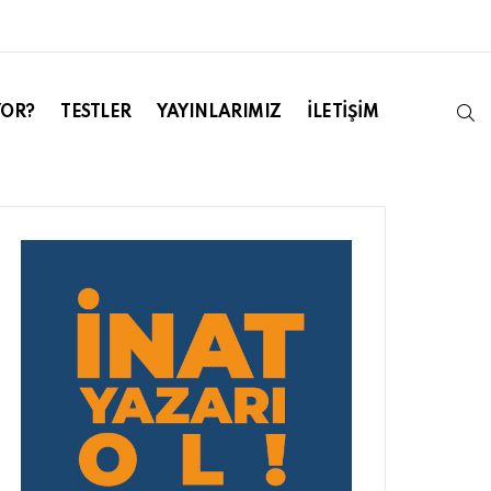
S
YOR?
TESTLER
YAYINLARIMIZ
İLETIŞIM