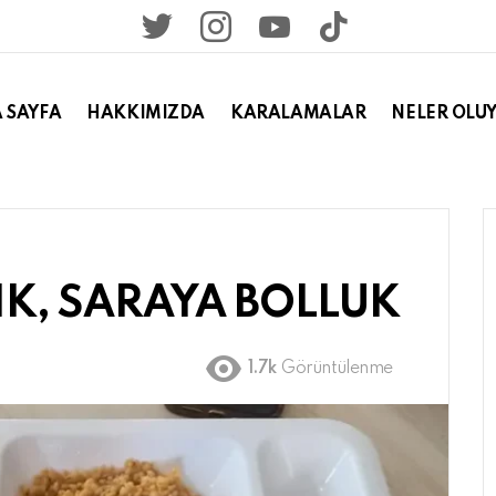
twitter
instagram
youtube
tiktok
 SAYFA
HAKKIMIZDA
KARALAMALAR
NELER OLU
IK, SARAYA BOLLUK
1.7k
Görüntülenme