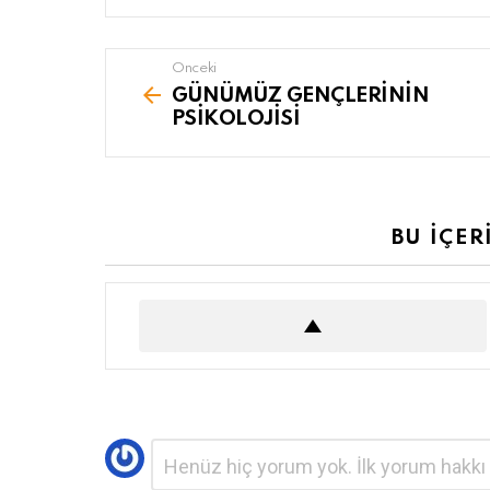
Önceki
See
more
GÜNÜMÜZ GENÇLERİNİN
PSİKOLOJİSİ
BU İÇER
Bir
Yorum
*
yanıt