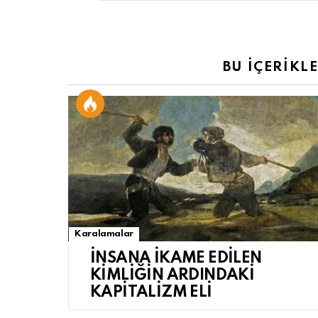
yazın
BU İÇERİKL
Karalamalar
İNSANA İKAME EDİLEN
KİMLİĞİN ARDINDAKİ
KAPİTALİZM ELİ