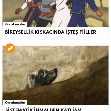
Karalamalar
BİREYSELLİK KISKACINDA İŞTEŞ FİİLLER
Karalamalar
SİSTEMATİK İHMALDEN KATLİAM