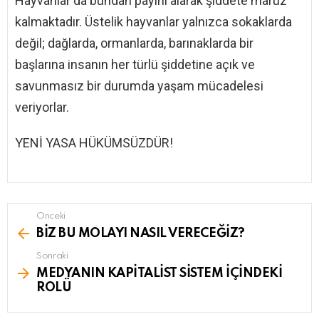
Hayvanlar da bundan payını alarak şiddete maruz
kalmaktadır. Üstelik hayvanlar yalnızca sokaklarda
değil; dağlarda, ormanlarda, barınaklarda bir
başlarına insanın her türlü şiddetine açık ve
savunmasız bir durumda yaşam mücadelesi
veriyorlar.
YENİ YASA HÜKÜMSÜZDÜR!
Önceki
See
more
BİZ BU MOLAYI NASIL VERECEĞİZ?
Sonraki
MEDYANIN KAPİTALİST SİSTEM İÇİNDEKİ
ROLÜ