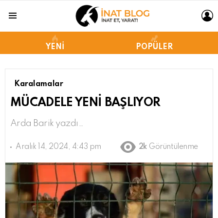
L
Menu
YENI
POPÜLER
Karalamalar
MÜCADELE YENİ BAŞLIYOR
Arda Barik yazdı…
Aralık 14, 2024, 4:43 pm
2k
Görüntülenme