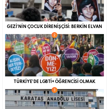
GEZİ’NİN ÇOCUK DİRENİŞÇİSİ: BERKİN ELVAN
TÜRKİYE’DE LGBTİ+ ÖĞRENCİSİ OLMAK