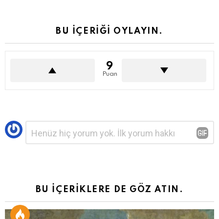
BU İÇERİĞİ OYLAYIN.
9
Puan
Bir
Yorum
*
yanıt
yazın
BU İÇERİKLERE DE GÖZ ATIN.