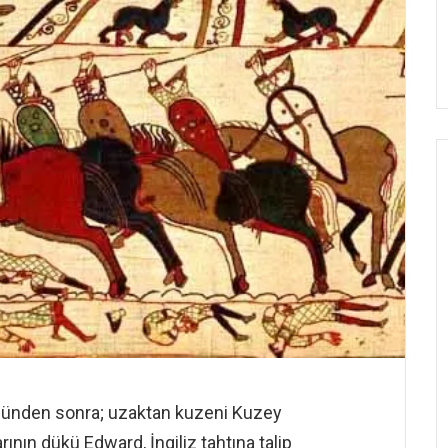
lümünden sonra; uzaktan kuzeni Kuzey
nın dükü Edward, İngiliz tahtına talip