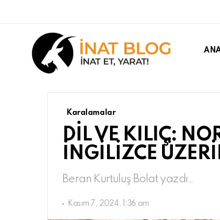
ANA
Karalamalar
DİL VE KILIÇ: N
İNGİLİZCE ÜZERİ
Beran Kurtuluş Bolat yazdı…
Kasım 7, 2024, 1:36 am