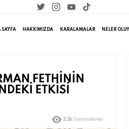
twitter
instagram
youtube
tiktok
 SAYFA
HAKKIMIZDA
KARALAMALAR
NELER OLU
ORMAN FETHİNİN
NDEKİ ETKİSİ
2.2k
Görüntülenme