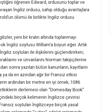
leştiğini öğrenen Edward, ordusunu toplar ve
vaşan İngiliz ordusu, sahip olduğu avantajlara
ld’un ölümü ile birlikte İngiliz ordusu
izler, yeni bir kralın altında toplanmayı
k İngiliz soylusu William’a boyun eğer. Artık
ngiliz soyluları ile ilişkilerini güçlendirirken;
raklarını ve ünvanlarını Norman takipçilerine
an sonra yazılan bütün kanunların, kayıtların
 ya da en azından ağır bir Fransız etkisi
lerin ardından bir metne en iyi örnek, 1086
an tetkiklerin derlemesi olan “Domesday Book”
içindeki birçok kelimenin İngilizce çevirisi
 Fransız soyluları İngilizceye birçok yasal