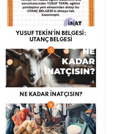
YUSUF TEKİN’İN BELGESİ:
UTANÇ BELGESİ
NE KADAR İNATÇISIN?