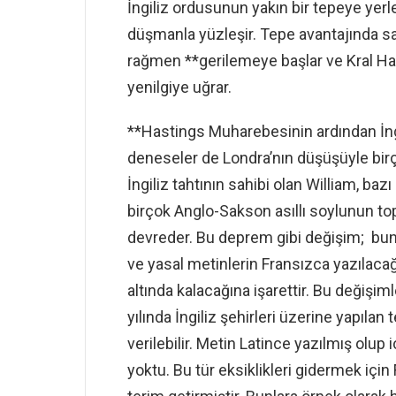
İngiliz ordusunun yakın bir tepeye yer
düşmanla yüzleşir. Tepe avantajında sa
rağmen **gerilemeye başlar ve Kral Haro
yenilgiye uğrar.
**Hastings Muharebesinin ardından İngil
deneseler de Londra’nın düşüşüyle birço
İngiliz tahtının sahibi olan William, bazı İ
birçok Anglo-Sakson asıllı soylunun top
devreder. Bu deprem gibi değişim; bund
ve yasal metinlerin Fransızca yazılacağı
altında kalacağına işarettir. Bu değişim
yılında İngiliz şehirleri üzerine yapıl
verilebilir. Metin Latince yazılmış olup 
yoktu. Bu tür eksiklikleri gidermek için