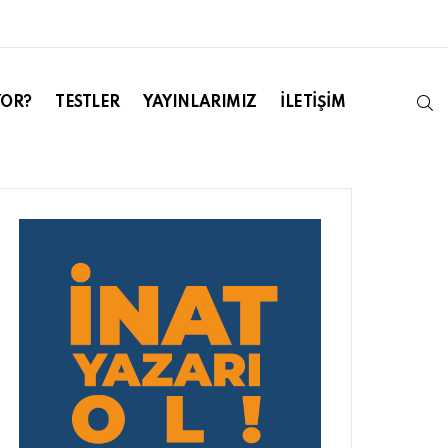
S
YOR?
TESTLER
YAYINLARIMIZ
İLETIŞIM