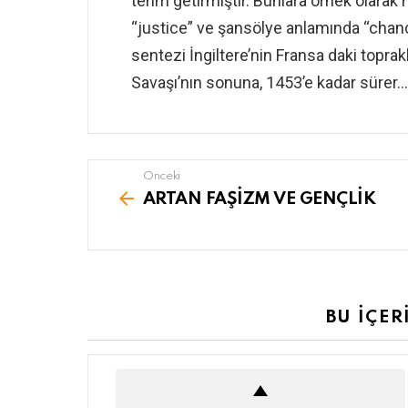
terim getirmiştir. Bunlara örnek olara
“justice” ve şansölye anlamında “chancell
sentezi İngiltere’nin Fransa daki topra
Savaşı’nın sonuna, 1453’e kadar sürer…
Önceki
See
more
ARTAN FAŞİZM VE GENÇLİK
BU İÇER