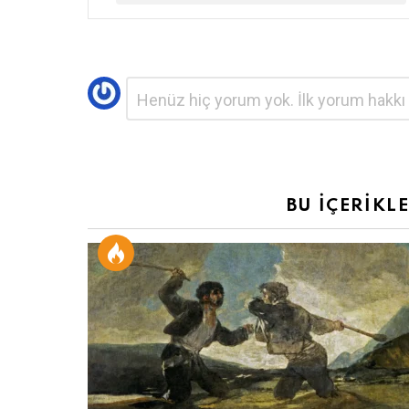
Bir
Yorum
*
yanıt
yazın
BU İÇERİKL