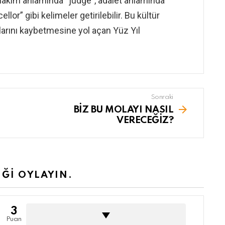
k hakim anlamında “judge”, adalet anlamında
or” gibi kelimeler getirilebilir. Bu kültür
klarını kaybetmesine yol açan Yüz Yıl
Sonraki
BİZ BU MOLAYI NASIL
VERECEĞİZ?
İĞİ OYLAYIN.
3
Puan