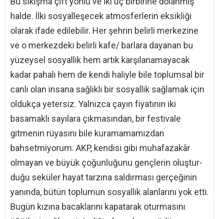
Bu sıkışma çift yönlü ve iki uç birbirine dolanmış
halde. İlki sosyalleşecek atmosferlerin eksikliği
olarak ifade edilebilir. Her şehrin belirli merkezine
ve o merkezdeki belirli kafe/ barlara dayanan bu
yüzeysel sosyallik hem artık karşılanamayacak
kadar pahalı hem de kendi haliyle bile toplumsal bir
canlı olan insana sağlıklı bir sosyallik sağlamak için
oldukça yetersiz. Yalnızca çayın fiyatının iki
basamaklı sayılara çıkmasından, bir festivale
gitmenin rüyasını bile kuramamamızdan
bahsetmiyorum. AKP, kendisi gibi muhafazakâr
olmayan ve büyük çoğunluğunu gençlerin oluştur-
duğu seküler hayat tarzına saldırması gerçeğinin
yanında, bütün toplumun sosyallik alanlarını yok etti.
Bugün kızına bacaklarını kapatarak oturmasını