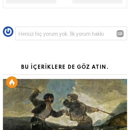
Bir
Yorum
*
yanıt
yazın
BU İÇERİKLERE DE GÖZ ATIN.