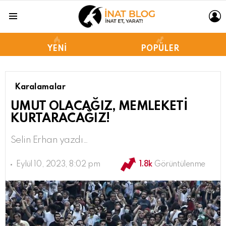
L
Menu
YENI
POPÜLER
Karalamalar
UMUT OLACAĞIZ, MEMLEKETİ
KURTARACAĞIZ!
Selin Erhan yazdı…
Eylül 10, 2023, 8:02 pm
1.8k
Görüntülenme