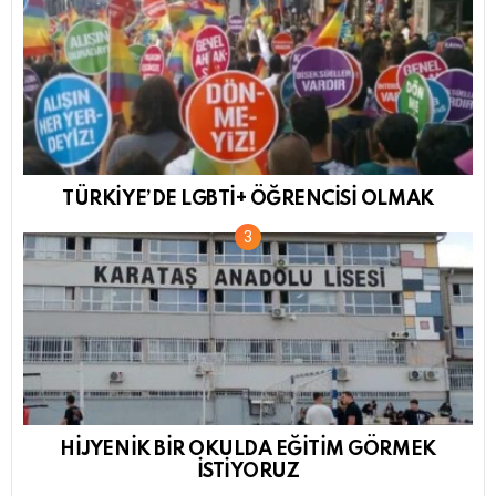
TÜRKİYE’DE LGBTİ+ ÖĞRENCİSİ OLMAK
HİJYENİK BİR OKULDA EĞİTİM GÖRMEK
İSTİYORUZ