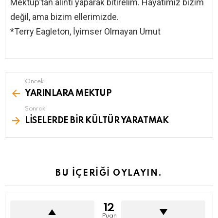
Mektup’tan alıntı yaparak bitirelim. Hayatımız bizim
değil, ama bizim ellerimizde.
*Terry Eagleton, İyimser Olmayan Umut
Önceki
See
more
YARINLARA MEKTUP
Sonraki
LİSELERDE BİR KÜLTÜR YARATMAK
BU İÇERİĞİ OYLAYIN.
12
Puan